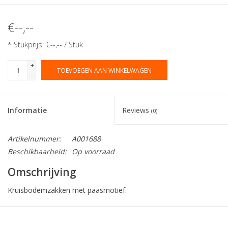
€--,--
* Stukprijs: €--,-- / Stuk
+
TOEVOEGEN AAN WINKELWAGEN
-
Informatie
Reviews
(0)
Artikelnummer:
A001688
Beschikbaarheid:
Op voorraad
Omschrijving
Kruisbodemzakken met paasmotief.
Collectie:
Kruisbodem Pasen