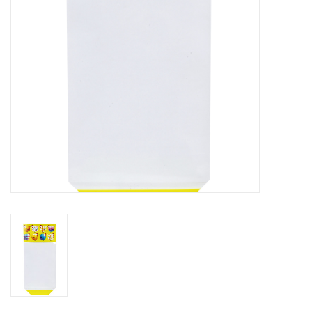
Bloemen & deco
Draagtassen
Nieuw 2026
Showroomdagen
Catalogus: Lente/Pasen 2026
Catalogus: luxe dozen