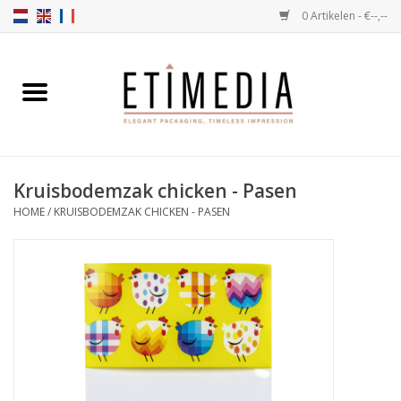
0 Artikelen - €--,--
Home
Thema's
Kruisbodemzak chicken - Pasen
Transparant
HOME
/
KRUISBODEMZAK CHICKEN - PASEN
Ballotins
Linten & Etiketten
Vulartikelen
Dozen