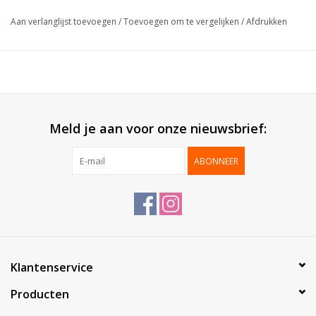
Formaat:
12x22cm
Aan verlanglijst toevoegen
/
Toevoegen om te vergelijken
/
Afdrukken
Verpakt per:
100 stuks
Meld je aan voor onze nieuwsbrief:
ABONNEER
Klantenservice
Producten