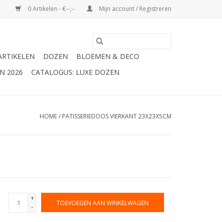
0 Artikelen - €--,--
Mijn account / Registreren
ARTIKELEN
DOZEN
BLOEMEN & DECO
N 2026
CATALOGUS: LUXE DOZEN
HOME
/
PATISSERIEDOOS VIERKANT 23X23X5CM
+
TOEVOEGEN AAN WINKELWAGEN
-