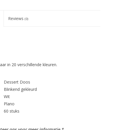
Reviews
(0)
ar in 20 verschillende kleuren.
Dessert Doos
Blinkend gekleurd
Wit
Plano
60 stuks
teer ons voor meer informatie.*