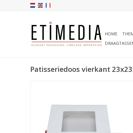
HOME
THEM
DRAAGTASSE
Patisseriedoos vierkant 23x2