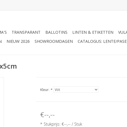
A'S
TRANSPARANT
BALLOTINS
LINTEN & ETIKETTEN
VUL
N
NIEUW 2026
SHOWROOMDAGEN
CATALOGUS: LENTE/PASE
3x5cm
Kleur:
*
€--,--
* Stukprijs: €--,-- / Stuk