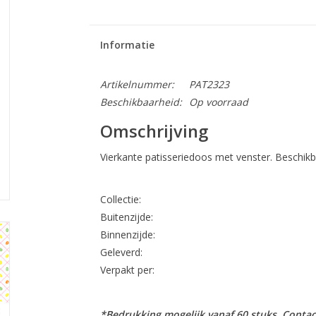
Informatie
Artikelnummer:
PAT2323
Beschikbaarheid:
Op voorraad
Omschrijving
Vierkante patisseriedoos met venster. Beschikba
Collectie:
Buitenzijde:
Binnenzijde:
Geleverd:
Verpakt per:
*Bedrukking mogelijk vanaf 60 stuks. Contac