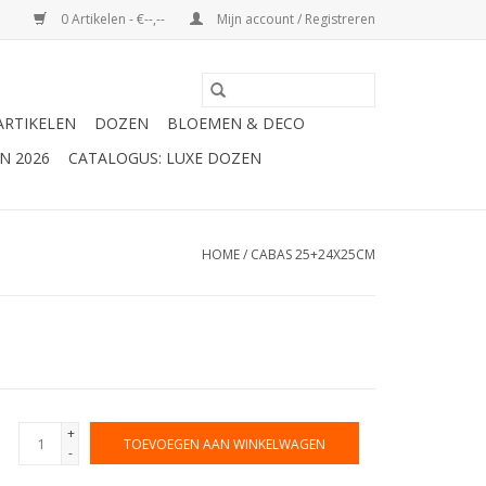
0 Artikelen - €--,--
Mijn account / Registreren
ARTIKELEN
DOZEN
BLOEMEN & DECO
N 2026
CATALOGUS: LUXE DOZEN
HOME
/
CABAS 25+24X25CM
+
TOEVOEGEN AAN WINKELWAGEN
-