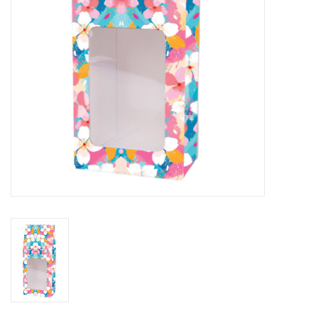
Bloemen & deco
Draagtassen
Nieuw 2026
Showroomdagen
Catalogus: Lente/Pasen 2026
Catalogus: luxe dozen