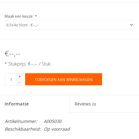
Maak een keuze:
*
€--,--
* Stukprijs: €--,-- / Stuk
+
TOEVOEGEN AAN WINKELWAGEN
-
Informatie
Reviews
(0)
Artikelnummer:
A005030
Beschikbaarheid:
Op voorraad