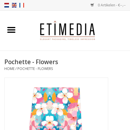
0 Artikelen - €--,--
Home
Thema's
Pochette - Flowers
Transparant
HOME
/
POCHETTE - FLOWERS
Ballotins
Linten & Etiketten
Vulartikelen
Dozen