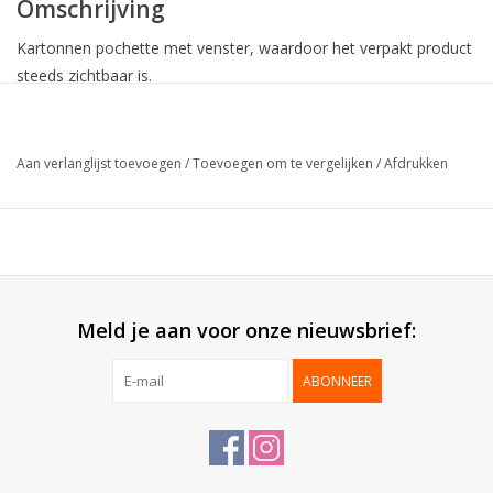
Omschrijving
Kartonnen pochette met venster, waardoor het verpakt product
steeds zichtbaar is.
Collectie:
Pochette
Aan verlanglijst toevoegen
/
Toevoegen om te vergelijken
/
Afdrukken
Buitenzijde:
Blinkend gelamineerd
Binnenzijde:
Mat wit
Geleverd:
Plano
Verpakt per:
50 stuks
Meld je aan voor onze nieuwsbrief:
ABONNEER