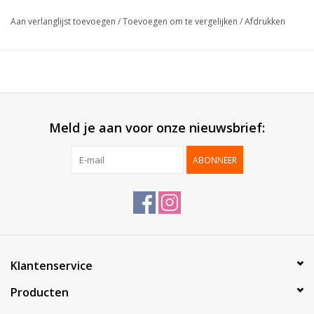
Dikte:
30µ
Aan verlanglijst toevoegen
/
Toevoegen om te vergelijken
/
Afdrukken
Geleverd:
Op rol
Verpakt per:
1 stuk
*Personalisatie mogelijk, contacteer ons voor meer
informatie*
Meld je aan voor onze nieuwsbrief:
ABONNEER
Klantenservice
Producten