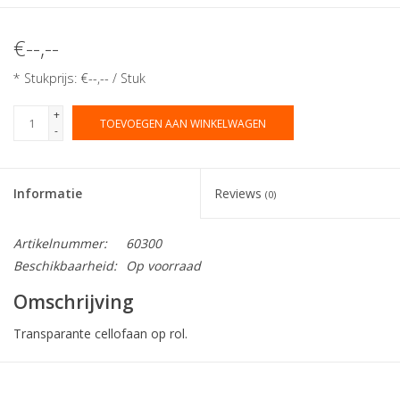
€--,--
* Stukprijs: €--,-- / Stuk
+
TOEVOEGEN AAN WINKELWAGEN
-
Informatie
Reviews
(0)
Artikelnummer:
60300
Beschikbaarheid:
Op voorraad
Omschrijving
Transparante cellofaan op rol.
Collectie:
Eti-Clair