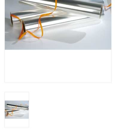
Bloemen & deco
Draagtassen
Nieuw 2026
Showroomdagen
Catalogus: Lente/Pasen 2026
Catalogus: luxe dozen