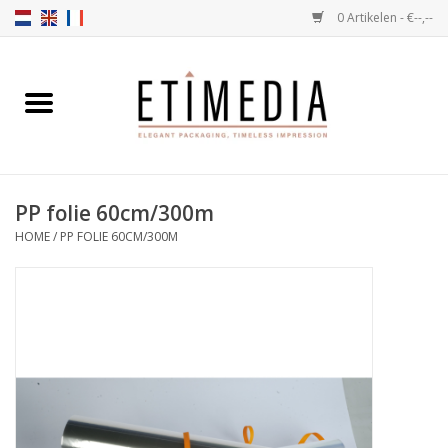
0 Artikelen - €--,--
Home
Thema's
PP folie 60cm/300m
Transparant
HOME
/
PP FOLIE 60CM/300M
Ballotins
Linten & Etiketten
Vulartikelen
Dozen