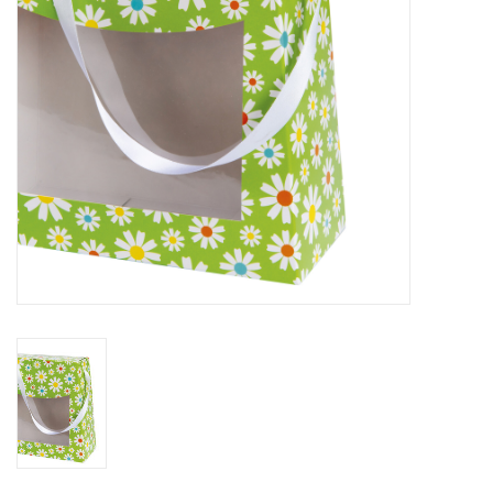
Bloemen & deco
Draagtassen
Nieuw 2026
Showroomdagen
Catalogus: Lente/Pasen 2026
Catalogus: luxe dozen