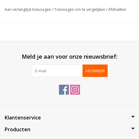
Collectie:
Present bag
Aan verlanglijst toevoegen
/
Toevoegen om te vergelijken
/
Afdrukken
Formaat:
18.3x8x19cm
Buitenzijde:
Blinkend gelamineerd
Binnenzijde:
Mat wit
Geleverd:
Plano
Verpakt per:
60 stuks
Meld je aan voor onze nieuwsbrief:
ABONNEER
Klantenservice
Producten