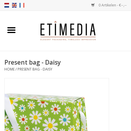
0 Artikelen - €--,--
Home
Thema's
Present bag - Daisy
Transparant
HOME
/
PRESENT BAG - DAISY
Ballotins
Linten & Etiketten
Vulartikelen
Dozen