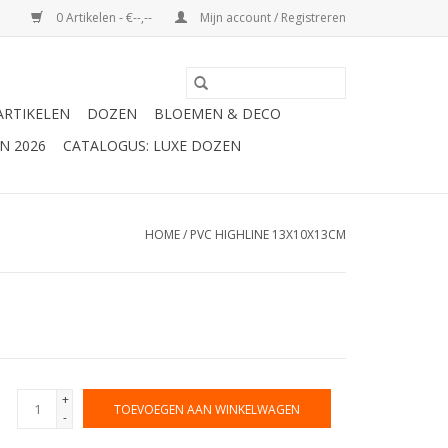
0 Artikelen - €--,--
Mijn account / Registreren
ARTIKELEN
DOZEN
BLOEMEN & DECO
N 2026
CATALOGUS: LUXE DOZEN
HOME
/
PVC HIGHLINE 13X10X13CM
+
TOEVOEGEN AAN WINKELWAGEN
-