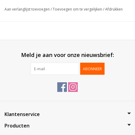
Collectie:
PVC tube
Aan verlanglijst toevoegen
/
Toevoegen om te vergelijken
/
Afdrukken
Karton:
Goud
Geleverd:
Gemonteerd
Verpakt per:
100 stuks
*Maatwerk vanaf 1.000 stuks*
Meld je aan voor onze nieuwsbrief:
ABONNEER
Klantenservice
Producten