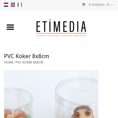
0 Artikelen - €--,--
Home
Thema's
PVC Koker 8x8cm
Transparant
HOME
/
PVC KOKER 8X8CM
Ballotins
Linten & Etiketten
Vulartikelen
Dozen