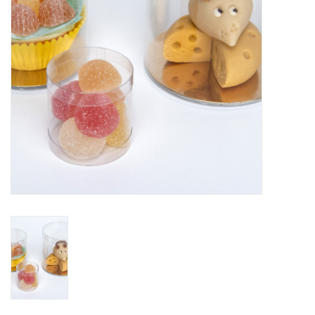
Bloemen & deco
Draagtassen
Nieuw 2026
Showroomdagen
Catalogus: Lente/Pasen 2026
Catalogus: luxe dozen