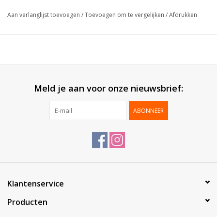
Geleverd:
Gemonteerd
Aan verlanglijst toevoegen
/
Toevoegen om te vergelijken
/
Afdrukken
Verpakt per:
100 stuks
*Maatwerk vanaf 1.000 stuks*
Meld je aan voor onze nieuwsbrief:
ABONNEER
Klantenservice
Producten