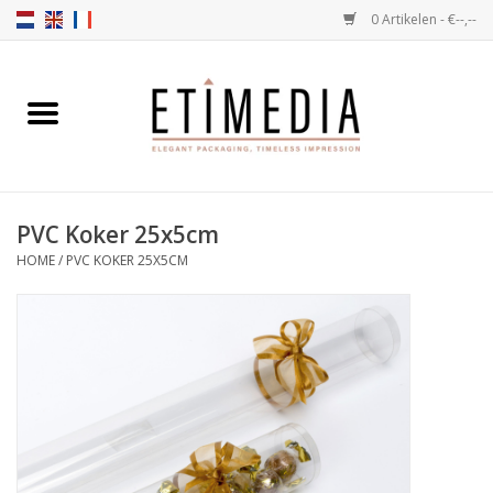
0 Artikelen - €--,--
Home
Thema's
PVC Koker 25x5cm
Transparant
HOME
/
PVC KOKER 25X5CM
Ballotins
Linten & Etiketten
Vulartikelen
Dozen