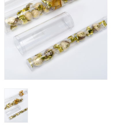
Bloemen & deco
Draagtassen
Nieuw 2026
Showroomdagen
Catalogus: Lente/Pasen 2026
Catalogus: luxe dozen