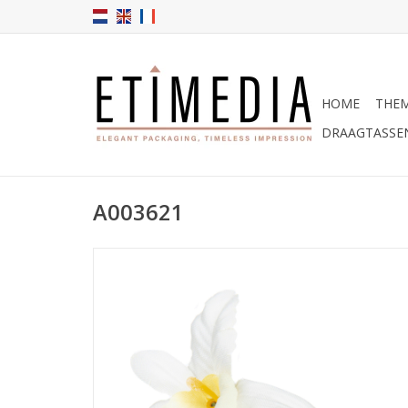
HOME
THEM
DRAAGTASSE
A003621