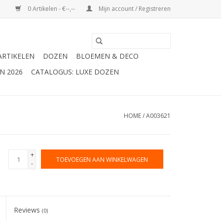
0 Artikelen - €--,--
Mijn account / Registreren
ARTIKELEN
DOZEN
BLOEMEN & DECO
N 2026
CATALOGUS: LUXE DOZEN
HOME
/
A003621
+
TOEVOEGEN AAN WINKELWAGEN
-
Reviews
(0)