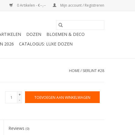
0 Artikelen - €--,--
Mijn account / Registreren
ARTIKELEN
DOZEN
BLOEMEN & DECO
N 2026
CATALOGUS: LUXE DOZEN
HOME
/
SIERLINT #28
+
TOEVOEGEN AAN WINKELWAGEN
-
Reviews
(0)