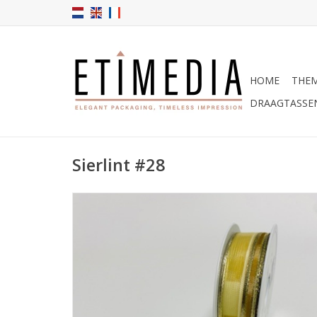
HOME
THEM
DRAAGTASSE
Sierlint #28