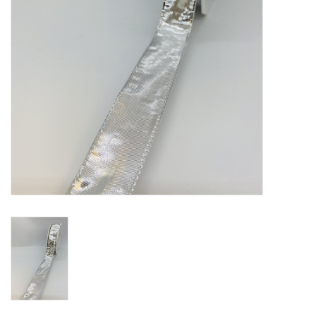
Bloemen & deco
Draagtassen
Nieuw 2026
Showroomdagen
Catalogus: Lente/Pasen 2026
Catalogus: luxe dozen