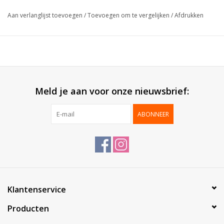
Versterkt:
Voorzien van ijzerdraad
Aan verlanglijst toevoegen
/
Toevoegen om te vergelijken
/
Afdrukken
Breedte:
25mm
Lengte:
20m
Geleverd:
Per rol
Verpakt per:
1 stuk
Meld je aan voor onze nieuwsbrief:
ABONNEER
Klantenservice
Producten