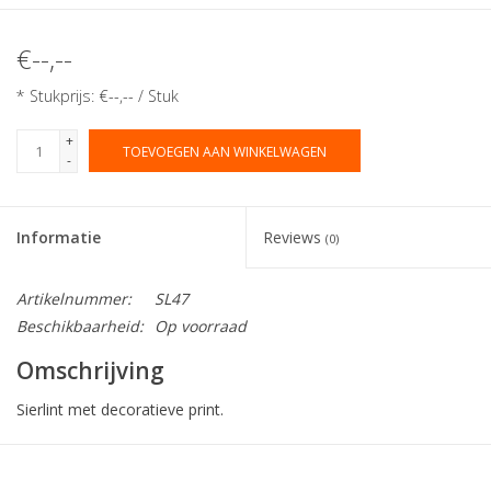
€--,--
* Stukprijs: €--,-- / Stuk
+
TOEVOEGEN AAN WINKELWAGEN
-
Informatie
Reviews
(0)
Artikelnummer:
SL47
Beschikbaarheid:
Op voorraad
Omschrijving
Sierlint met decoratieve print.
Collectie:
Sierlint