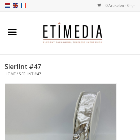
0 Artikelen - €--,--
Home
Thema's
Sierlint #47
Transparant
HOME
/
SIERLINT #47
Ballotins
Linten & Etiketten
Vulartikelen
Dozen