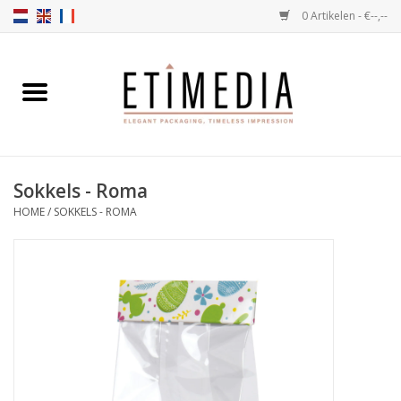
0 Artikelen - €--,--
Home
Thema's
Sokkels - Roma
Transparant
HOME
/
SOKKELS - ROMA
Ballotins
Linten & Etiketten
Vulartikelen
Dozen