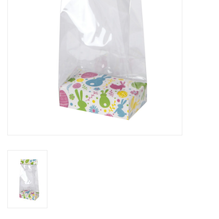
Bloemen & deco
Draagtassen
Nieuw 2026
Showroomdagen
Catalogus: Lente/Pasen 2026
Catalogus: luxe dozen