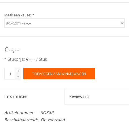
Maak een keuze:
*
€--,--
* Stukprijs: €--,-- / Stuk
+
TOEVOEGEN AAN WINKELWAGEN
-
Informatie
Reviews
(0)
Artikelnummer:
SOK8R
Beschikbaarheid:
Op voorraad