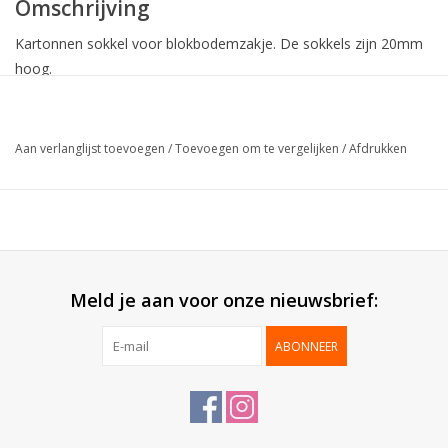
Omschrijving
Kartonnen sokkel voor blokbodemzakje. De sokkels zijn 20mm
hoog.
*Opgelet, de PP zakjes dienen apart besteld te worden.*
Aan verlanglijst toevoegen
/
Toevoegen om te vergelijken
/
Afdrukken
Collectie:
Sokkels
Geleverd:
Plano
Verpakt per:
100 stuks
Meld je aan voor onze nieuwsbrief:
ABONNEER