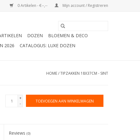
0 Artikelen - €--,--
Mijn account / Registreren
ARTIKELEN
DOZEN
BLOEMEN & DECO
N 2026
CATALOGUS: LUXE DOZEN
HOME
/
TIPZAKKEN 18X37CM - SINT
+
TOEVOEGEN AAN WINKELWAGEN
-
Reviews
(0)