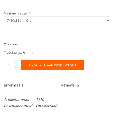
Maak een keuze:
*
€--,--
* Stukprijs: €--,-- /
+
TOEVOEGEN AAN WINKELWAGEN
-
Informatie
Reviews
(0)
Artikelnummer:
1710
Beschikbaarheid:
Op voorraad