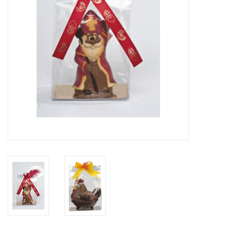
Bloemen & deco
Draagtassen
Nieuw 2026
Showroomdagen
Catalogus: Lente/Pasen 2026
Catalogus: luxe dozen