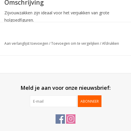
Omschrijving
Zijvouwzakken zijn ideaal voor het verpakken van grote
holgoedfiguren.
Collectie:
Zijvouwzak
Aan verlanglijst toevoegen
/
Toevoegen om te vergelijken
/
Afdrukken
Bodemkarton:
Goud
Verpakt per:
50 stuks
Meld je aan voor onze nieuwsbrief:
ABONNEER